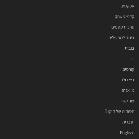
אפקטים
קלפי משחק
ערכות קסמים
ביגוד למפעילים
בובות
יויו
קורסים
דיאבולו
מי אנחנו
צור קשר
הסודות של דיקו
עברית
English