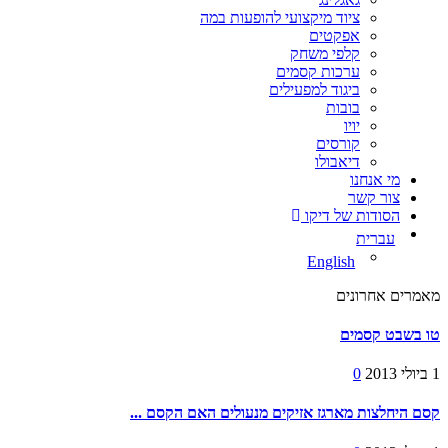
ציוד מיקצועי להופעות במה
אפקטים
קלפי משחק
ערכות קסמים
ביגוד למפעילים
בובות
יויו
קורסים
דיאבולו
מי אנחנו
צור קשר
הסודות של דיקו
עברית
English
מאמרים אחרונים
טו בשבט קסמים
1 ביולי 2013
0
קסם היחלצות מארגז אזיקים מנעולים האם הקסם ...