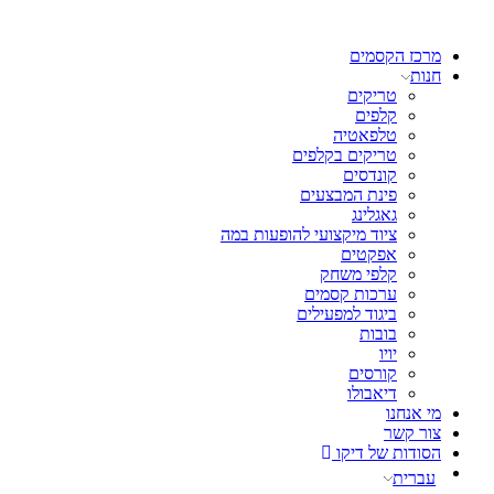
מרכז הקסמים
חנות
טריקים
קלפים
טלפאטיה
טריקים בקלפים
קונדסים
פינת המבצעים
גאגלינג
ציוד מיקצועי להופעות במה
אפקטים
קלפי משחק
ערכות קסמים
ביגוד למפעילים
בובות
יויו
קורסים
דיאבולו
מי אנחנו
צור קשר
הסודות של דיקו
עברית