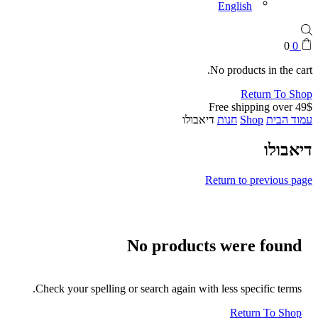
English
0
0
No products in the cart.
Return To Shop
Free shipping over 49$
עמוד הבית
Shop
חנות
דיאבולו
דיאבולו
Return to previous page
No products were found
Check your spelling or search again with less specific terms.
Return To Shop