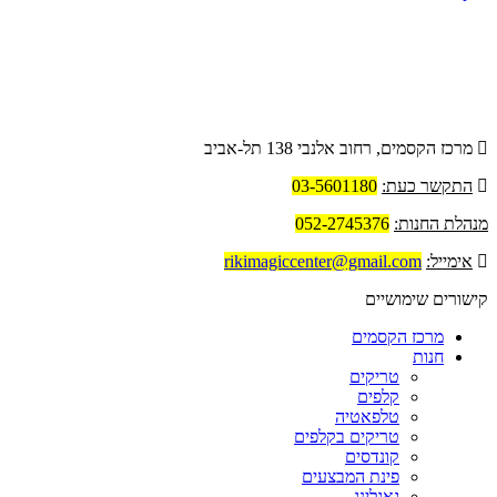
פרטי החנות
מרכז הקסמים, רחוב אלנבי 138 תל-אביב
התקשר כעת:
03-5601180
מנהלת החנות:
052-2745376
אימייל:
rikimagiccenter@gmail.com
קישורים שימושיים
מרכז הקסמים
חנות
טריקים
קלפים
טלפאטיה
טריקים בקלפים
קונדסים
פינת המבצעים
גאגלינג