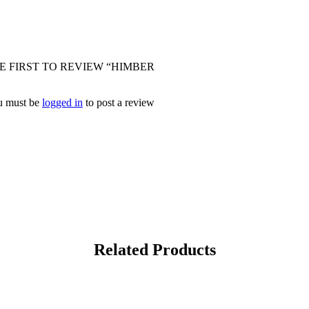
BE THE FIRST TO REVIEW “HIMBER קלינג טבעת 
u must be
logged in
to post a review.
Related Products