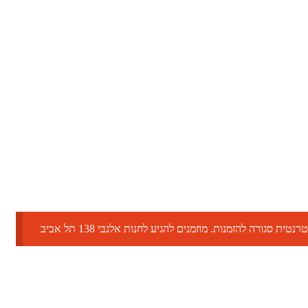
טית סגורה להזמנות. מוזמנים להגיע לחנות אלנבי 138 תל אביב