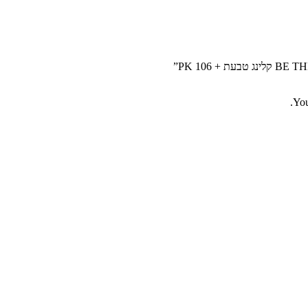
+ PK 106”
Yo