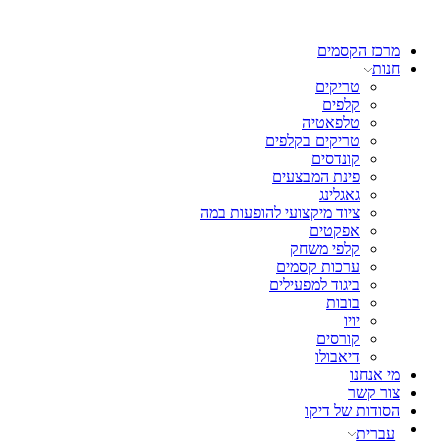
מרכז הקסמים
חנות
טריקים
קלפים
טלפאטיה
טריקים בקלפים
קונדסים
פינת המבצעים
גאגלינג
ציוד מיקצועי להופעות במה
אפקטים
קלפי משחק
ערכות קסמים
ביגוד למפעילים
בובות
יויו
קורסים
דיאבולו
מי אנחנו
צור קשר
הסודות של דיקו
עברית