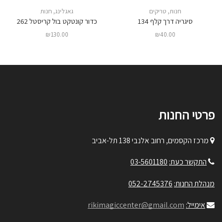
חנות
,
טריקים
גאגלינג
,
חנות
סיגריה דרך קלף 134
כדור קונטקט בול קריסטל 262
₪
130.00
₪
40.00
פרטי החנות
מרכז הקסמים, רחוב אלנבי 138 תל-אביב
התקשר כעת:
03-5601180
מנהלת החנות:
052-2745376
אימייל:
rikimagiccenter@gmail.com