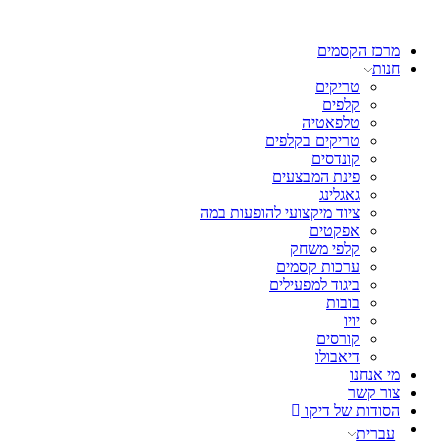
מרכז הקסמים
חנות
טריקים
קלפים
טלפאטיה
טריקים בקלפים
קונדסים
פינת המבצעים
גאגלינג
ציוד מיקצועי להופעות במה
אפקטים
קלפי משחק
ערכות קסמים
ביגוד למפעילים
בובות
יויו
קורסים
דיאבולו
מי אנחנו
צור קשר
הסודות של דיקו
עברית