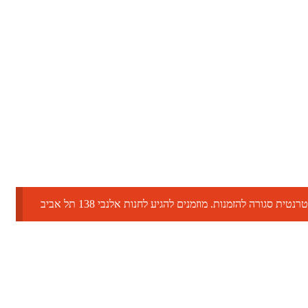
טית סגורה להזמנות. מוזמנים להגיע לחנות אלנבי 138 תל אביב