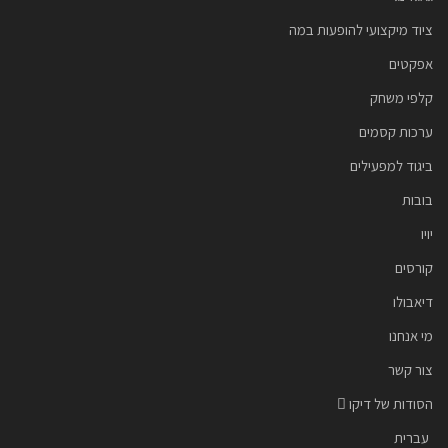
ציוד מיקצועי להופעות במה
אפקטים
קלפי משחק
ערכות קסמים
ביגוד למפעילים
בובות
יויו
קורסים
דיאבולו
מי אנחנו
צור קשר
הסודות של דיקו
עברית