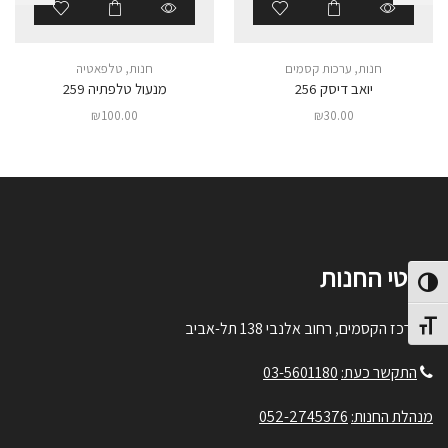
חנות
,
ערכות קסמים
חנות
,
טלפאטיה
יואב דיסק 256
מנעול טלפתיה 259
₪
100.00
₪
30.00
פרטי החנות
פעל/כבה ניגודיות גבוהה
תג גודל גופן
מרכז הקסמים, רחוב אלנבי 138 תל-אביב
התקשר כעת:
03-5601180
מנהלת החנות:
052-2745376