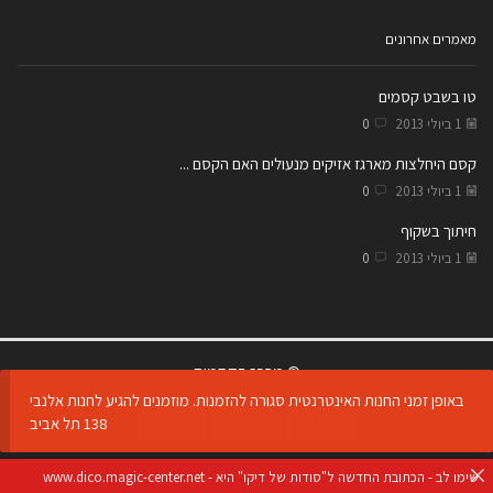
מאמרים אחרונים
טו בשבט קסמים
1 ביולי 2013
0
קסם היחלצות מארגז אזיקים מנעולים האם הקסם ...
1 ביולי 2013
0
חיתוך בשקוף
1 ביולי 2013
0
© מרכז הקסמים
באופן זמני החנות האינטרנטית סגורה להזמנות. מוזמנים להגיע לחנות אלנבי
138 תל אביב
שימו לב - הכתובת החדשה ל"סודות של דיקו" היא -
www.dico.magic-center.net