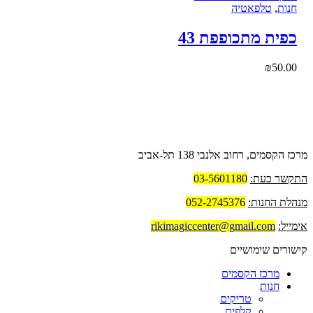
חנות
,
טלפאטיה
כפית מתכופפת 43
₪
50.00
פרטי החנות
מרכז הקסמים, רחוב אלנבי 138 תל-אביב
התקשר כעת:
03-5601180
מנהלת החנות:
052-2745376
אימייל:
rikimagiccenter@gmail.com
קישורים שימושיים
מרכז הקסמים
חנות
טריקים
קלפים