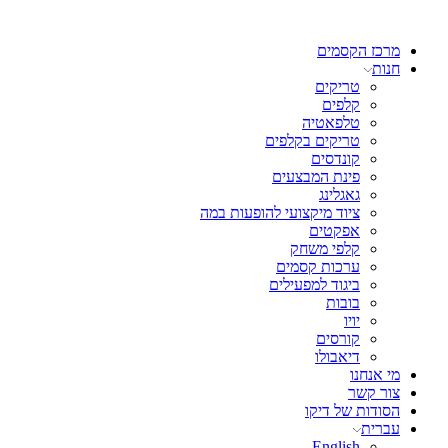
מרכז הקסמים
חנות
טריקים
קלפים
טלפאטיה
טריקים בקלפים
קונדסים
פינת המבצעים
גאגלינג
ציוד מיקצועי להופעות במה
אפקטים
קלפי משחק
ערכות קסמים
ביגוד למפעילים
בובות
יויו
קורסים
דיאבולו
מי אנחנו
צור קשר
הסודות של דיקו
עברית
English