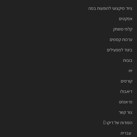
ציוד מיקצועי להופעות במה
אפקטים
קלפי משחק
ערכות קסמים
ביגוד למפעילים
בובות
יויו
קורסים
דיאבולו
מי אנחנו
צור קשר
הסודות של דיקו
עברית