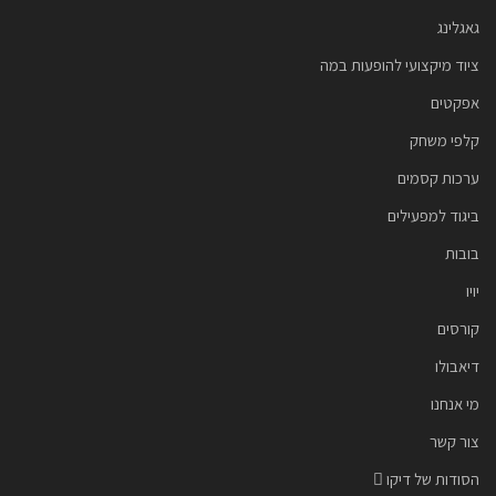
גאגלינג
ציוד מיקצועי להופעות במה
אפקטים
קלפי משחק
ערכות קסמים
ביגוד למפעילים
בובות
יויו
קורסים
דיאבולו
מי אנחנו
צור קשר
הסודות של דיקו