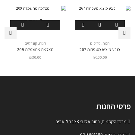
המלאי אזל
חנות
,
טריקים
חנות
,
קונדסים
כובע מוציא מטפחות 267
מצלמה מחשמלת 209
₪
30.00
₪
100.00
פרטי החנות
מרכז הקסמים, רחוב אלנבי 138 תל-אביב
התקשר כעת:
03-5601180