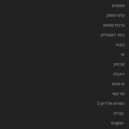
אפקטים
קלפי משחק
ערכות קסמים
ביגוד למפעילים
בובות
יויו
קורסים
דיאבולו
מי אנחנו
צור קשר
הסודות של דיקו
עברית
English