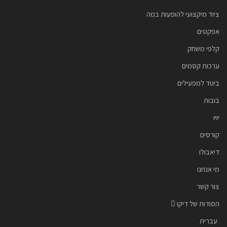
ציוד מיקצועי להופעות במה
אפקטים
קלפי משחק
ערכות קסמים
ביגוד למפעילים
בובות
יויו
קורסים
דיאבולו
מי אנחנו
צור קשר
הסודות של דיקו
עברית