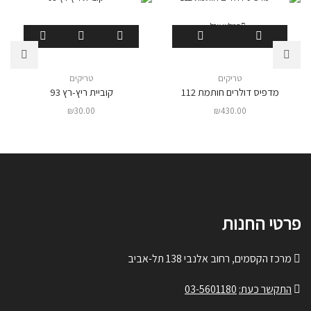
המלאי אזל
טריקים
טריקים
מדפיס דולרים חותמת 112
קוביית ריץ-רץ 93
₪
30.00
₪
430.00
פרטי החנות
מרכז הקסמים, רחוב אלנבי 138 תל-אביב
התקשר כעת:
03-5601180