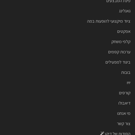
פינת המבצעים
גאגלינג
ציוד מיקצועי להופעות במה
אפקטים
קלפי משחק
ערכות קסמים
ביגוד למפעילים
בובות
יויו
קורסים
דיאבולו
מי אנחנו
צור קשר
הסודות של דיקו