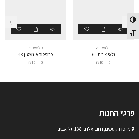
פעל/כבה ניגודיות גבוהה
תג גודל גופן
טלפאטיה
טלפאטיה
גלאי צורות 65
פרופסור איינשטיין 63
₪
100.00
₪
100.00
פרטי החנות
מרכז הקסמים, רחוב אלנבי 138 תל-אביב