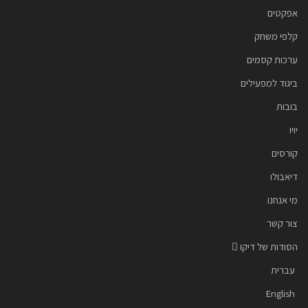
אפקטים
קלפי משחק
ערכות קסמים
ביגוד למפעילים
בובות
יויו
קורסים
דיאבולו
מי אנחנו
צור קשר
הסודות של דיקו
עברית
English