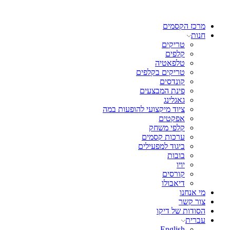
מרכז הקסמים
חנות
טריקים
קלפים
טלפאטיה
טריקים בקלפים
קונדסים
פינת המבצעים
גאגלינג
ציוד מיקצועי להופעות במה
אפקטים
קלפי משחק
ערכות קסמים
ביגוד למפעילים
בובות
יויו
קורסים
דיאבולו
מי אנחנו
צור קשר
הסודות של דיקו
עברית
English