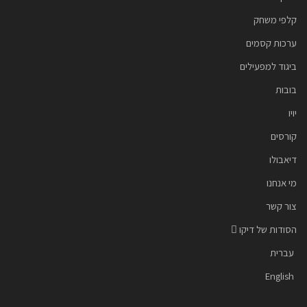
קלפי משחק
ערכות קסמים
ביגוד למפעילים
בובות
יויו
קורסים
דיאבולו
מי אנחנו
צור קשר
הסודות של דיקו
עברית
English