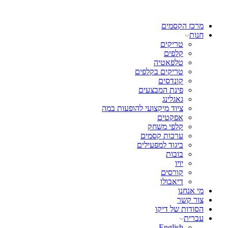
מרכז הקסמים
חנות
טריקים
קלפים
טלפאטיה
טריקים בקלפים
קונדסים
פינת המבצעים
גאגלינג
ציוד מיקצועי להופעות במה
אפקטים
קלפי משחק
ערכות קסמים
ביגוד למפעילים
בובות
יויו
קורסים
דיאבולו
מי אנחנו
צור קשר
הסודות של דיקו
עברית
English