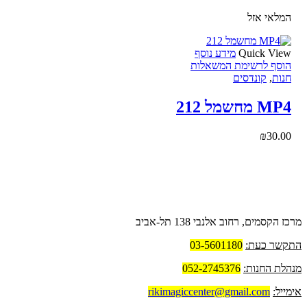
המלאי אזל
Quick View
מידע נוסף
הוסף לרשימת המשאלות
חנות
,
קונדסים
MP4 מחשמל 212
₪
30.00
פרטי החנות
מרכז הקסמים, רחוב אלנבי 138 תל-אביב
התקשר כעת:
03-5601180
מנהלת החנות:
052-2745376
אימייל:
rikimagiccenter@gmail.com