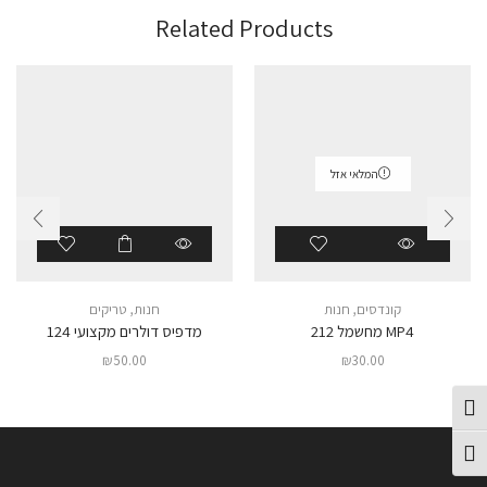
Related Products
המלאי אזל
קונדסים
,
חנות
חנות
,
טריקים
MP4 מחשמל 212
מדפיס דולרים מקצועי 124
₪
50.00
₪
30.00
פעל/כבה ניגודיות גבוהה
תג גודל גופן