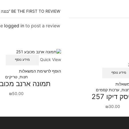
BE THE FIRST TO REVIEW “בננה נעלמת ומופיעה 448”
be
logged in
to post a review.
Quick View
מידע נוסף
הוסף לרשימת המשאלות
מידע נוסף
חנות
,
טריקים
תמונה ארנב מכובע 1
משאלות
נות
,
ערכות קסמים
₪
50.00
ק דיקו 257
₪
30.00