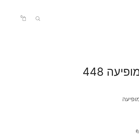
0
יעה 448
ופיעה