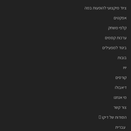
ציוד מיקצועי להופעות במה
אפקטים
קלפי משחק
ערכות קסמים
ביגוד למפעילים
בובות
יויו
קורסים
דיאבולו
מי אנחנו
צור קשר
הסודות של דיקו
עברית