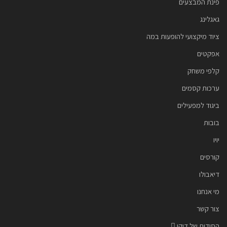
פינת המבצעים
גאגלינג
ציוד מיקצועי להופעות במה
אפקטים
קלפי משחק
ערכות קסמים
ביגוד למפעילים
בובות
יויו
קורסים
דיאבולו
מי אנחנו
צור קשר
הסודות של דיקו