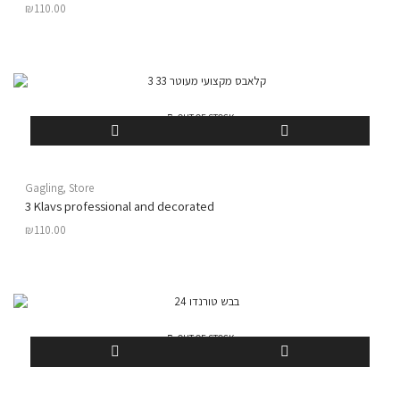
₪
110.00
OUT OF STOCK
Gagling
,
Store
3 Klavs professional and decorated
₪
110.00
OUT OF STOCK