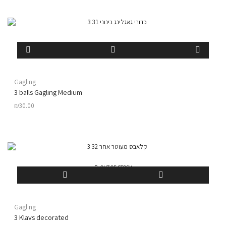
Gagling
3 balls Gagling Medium
₪
30.00
OUT OF STOCK
Gagling
3 Klavs decorated