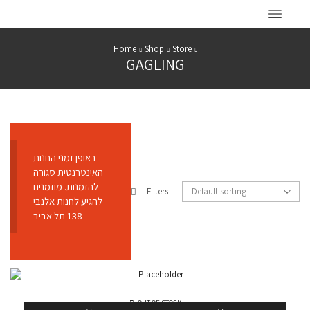
Home
Shop
Store
GAGLING
באופן זמני החנות
האינטרנטית סגורה
להזמנות. מוזמנים
Filters
להגיע לחנות אלנבי
138 תל אביב
OUT OF STOCK