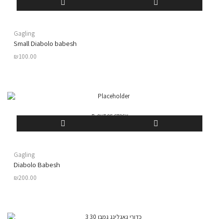
Gagling
Small Diabolo babesh
₪
100.00
OUT OF STOCK
Gagling
Diabolo Babesh
₪
200.00