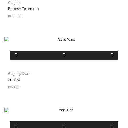
Gagling
Babesh Torenado
₪
180.00
Gagling
,
Store
גאנגלינג
₪
60.00