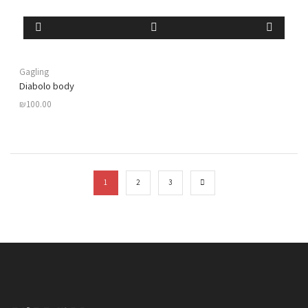
Gagling
Diabolo body
₪
100.00
1
2
3